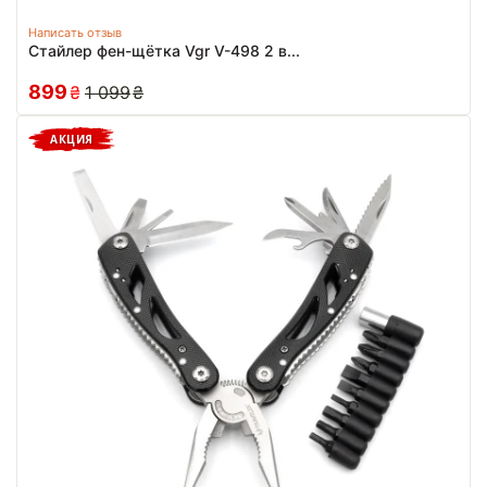
Написать отзыв
Стайлер фен-щётка Vgr V-498 2 в...
899
₴
1 099
₴
АКЦИЯ