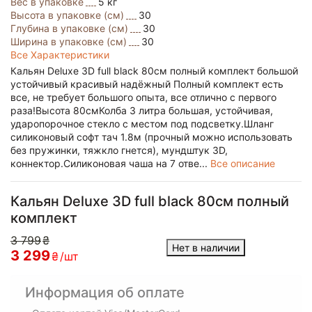
Вес в упаковке
5 кг
Высота в упаковке (см)
30
Глубина в упаковке (см)
30
Ширина в упаковке (см)
30
Все Характеристики
Кальян Deluxe 3D full black 80см полный комплект большой
устойчивый красивый надёжный Полный комплект есть
все, не требует большого опыта, все отлично с первого
раза!Высота 80смКолба 3 литра большая, устойчивая,
ударопорочное стекло с местом под подсветку.Шланг
силиконовый софт тач 1.8м (прочный можно использовать
без пружинки, тяжкло гнется), мундштук 3D,
коннектор.Силиконовая чаша на 7 отве...
Все описание
Кальян Deluxe 3D full black 80см полный
комплект
3 799
₴
Нет в наличии
3 299
₴
/шт
Информация об оплате