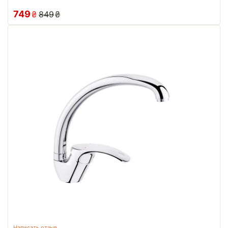
749
₴
849
₴
Написать отзыв