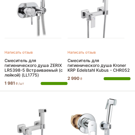
фис, школа, книги
оски для рисования
Детские прыгуны
грушки для пляжа, песочницы и ванной
Написать отзыв
Написать отзыв
Мобили
Смеситель для
Смеситель для
гигиенического душа ZERIX
гигиенического душа Kroner
Домики-раскраски
LR5398-5 Встраиваемый (с
KRP Edelstahl Kubus - CHR052
лейкой) (LL1775)
2 990
₴
1 981
₴
/шт