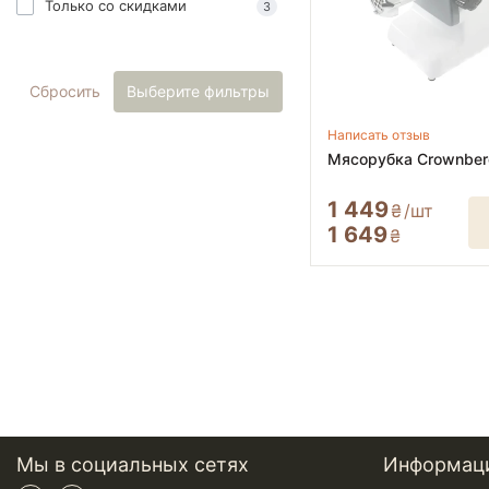
Только со cкидками
3
Сбросить
Выберите фильтры
Написать отзыв
Мясорубка Crownber
1 449
₴
/шт
1 649
₴
Мы в социальных сетях
Информац