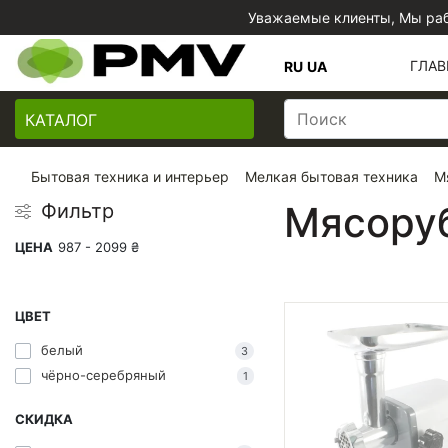
Уважаемые клиенты, Мы раб
ГЛАВ
RU
UA
КАТАЛОГ
Бытовая техника и интерьер
Мелкая бытовая техника
М
Мясору
Фильтр
ЦЕНА
987
-
2099
₴
ЦВЕТ
белый
3
чёрно-серебряный
1
СКИДКА