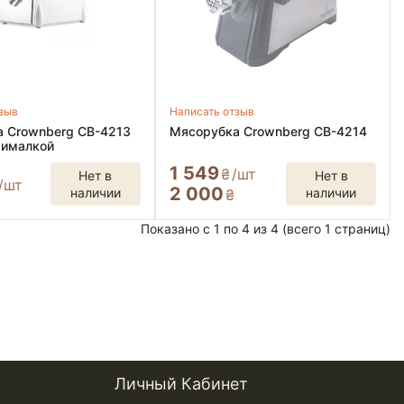
тзыв
Написать отзыв
 Crownberg CB-4213
Мясорубка Crownberg CB-4214
жималкой
1 549
₴
/шт
Нет в
Нет в
/шт
2 000
наличии
наличии
₴
Показано с 1 по 4 из 4 (всего 1 страниц)
Личный Кабинет