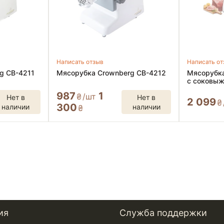
Написать отзыв
Написать о
g CB-4211
Мясорубка Crownberg CB-4212
Мясорубка
с соковы
987
1
₴
/шт
Нет в
Нет в
2 099
₴
300
наличии
наличии
₴
ия
Служба поддержки