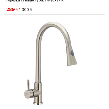
Горелка газовая туристическая K...
289
₴
1 300
₴