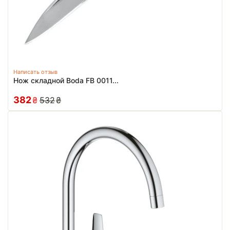
Написать отзыв
Нож складной Boda FB 0011...
382
₴
532
₴