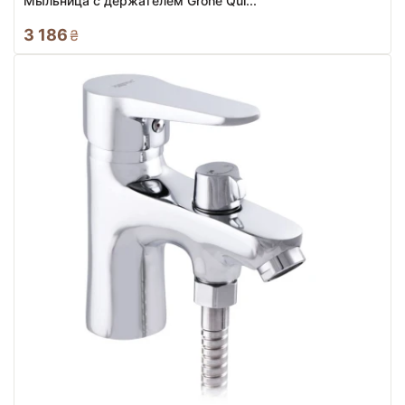
Мыльница с держателем Grohe Qui...
3 186
₴