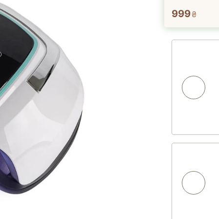
999
₴