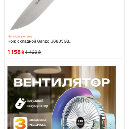
Написать отзыв
Нож складной Ganzo G6805GB...
1 158
₴
1 432
₴