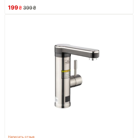
199
₴
399
₴
Написать отзыв